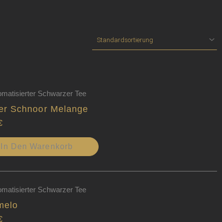
omatisierter Schwarzer Tee
er Schnoor Melange
€
In Den Warenkorb
omatisierter Schwarzer Tee
melo
€