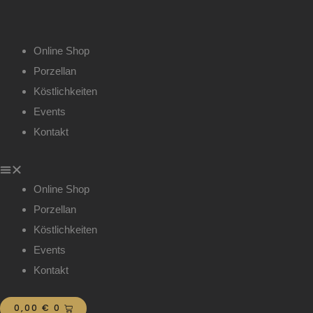
Zum
Inhalt
springen
Menü
Online Shop
Porzellan
Köstlichkeiten
Events
Kontakt
Online Shop
Porzellan
Köstlichkeiten
Events
Kontakt
WARENKORB
0,00
€
0