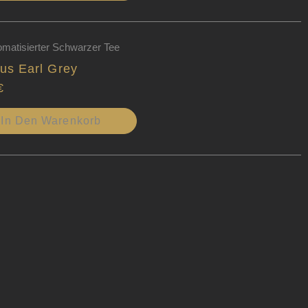
omatisierter Schwarzer Tee
us Earl Grey
€
In Den Warenkorb