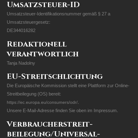
Umsatzsteuer-ID
Umsatzsteuer-Identifikationsnummer gemäß § 27 a
Umsatzsteuergesetz:
DE344016282
Redaktionell
verantwortlich
Tanja Nadolny
EU-Streitschlichtung
Die Europäische Kommission stellt eine Plattform zur Online-
Streitbeilegung (OS) bereit:
https://ec.europa.eu/consumers/odr/
.
Unsere E-Mail-Adresse finden Sie oben im Impressum.
Verbraucher­streit­
beilegung/Universal­