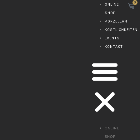
0
W
Zum
Menü
ONLINE
Inhalt
SHOP
springen
PORZELLAN
KÖSTLICHKEITEN
EVENTS
KONTAKT
ONLINE
SHOP