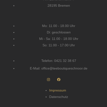
28195 Bremen
Mo: 11.00 - 18.00 Uhr
Di: geschlossen
Mi - Sa: 11.00 - 18.00 Uhr
So: 11.00 - 17.00 Uhr
Telefon: 0421 32 38 67
E-Mail: office@teeboutiqueschnoor.de
I
F
n
a
s
c
Impressum
t
e
Datenschutz
a
b
g
o