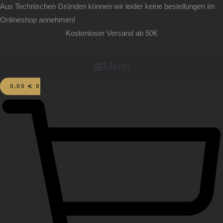
Zum
Bremer
Aus Technischen Gründen können wir leider keine bestellungen im
Inhalt
Schnoor
Onlineshop annehmen!
springen
Melange
Kostenloser Versand ab 50€
Menge
Menü
0,00
€
0