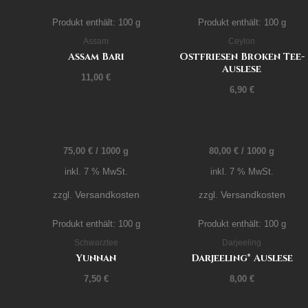
Produkt enthält: 100
g
Produkt enthält: 100
g
Assam
Ceylon
Assam Bari
Ostfriesen Broken Tee-
Auslese
11,00
€
6,90
€
75,00
€
/
1000
g
80,00
€
/
1000
g
inkl. 7 % MwSt.
inkl. 7 % MwSt.
Versandkosten
Versandkosten
zzgl.
zzgl.
Produkt enthält: 100
g
Produkt enthält: 100
g
Schwarztee
Darjeeling
Yunnan
Darjeeling* Auslese
7,50
€
8,00
€