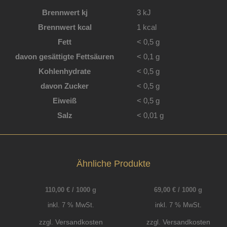
Brennwert kj
3
kJ
Brennwert kcal
1
kcal
Fett
< 0,5
g
davon
gesättigte Fettsäuren
< 0,1
g
Kohlenhydrate
< 0,5
g
davon
Zucker
< 0,5
g
Eiweiß
< 0,5
g
Salz
< 0,01
g
Ähnliche Produkte
110,00
€
/
1000
g
69,00
€
/
1000
g
inkl. 7 % MwSt.
inkl. 7 % MwSt.
Versandkosten
Versandkosten
zzgl.
zzgl.