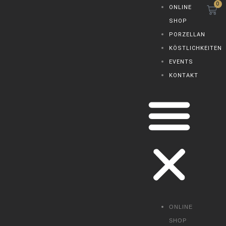
0
W
Zum
Menü
ONLINE
Inhalt
SHOP
springen
PORZELLAN
KÖSTLICHKEITEN
EVENTS
KONTAKT
ONLINE
SHOP