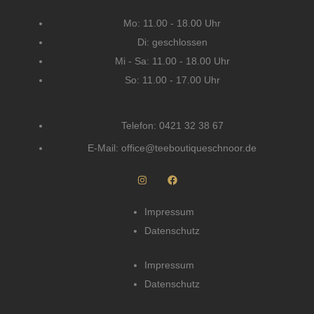
Mo: 11.00 - 18.00 Uhr
Di: geschlossen
Mi - Sa: 11.00 - 18.00 Uhr
So: 11.00 - 17.00 Uhr
Telefon: 0421 32 38 67
E-Mail: office@teeboutiqueschnoor.de
I
F
n
a
s
c
Impressum
t
e
Datenschutz
a
b
g
o
Impressum
r
o
a
k
Datenschutz
m