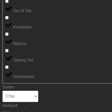
Joy of Tea
Kräutertee
Matcha
Oolong Tee
Schwarztee
Sorten
Herkunft