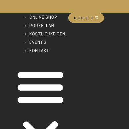
Zum
Inhalt
WARENKORB
springen
Menü
ONLINE SHOP
0,00
€
0
PORZELLAN
KÖSTLICHKEITEN
EVENTS
KONTAKT