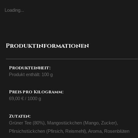
Loading...
Produktinformationen
Produkteinheit:
Produkt enthält: 100
g
Preis pro Kilogramm:
69,00
€
/
1000
g
Zutaten:
Grüner Tee (80%), Mangostückchen (Mango, Zucker),
Pfirsichstückchen (Pfirsich, Reismehl), Aroma, Rosenblüten