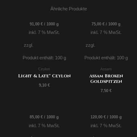
Ähnliche Produkte
91,00
€
/
1000
g
75,00
€
/
1000
g
inkl. 7 % MwSt.
inkl. 7 % MwSt.
zzgl.
Versandkosten
zzgl.
Versandkosten
Produkt enthält: 100
g
Produkt enthält: 100
g
Ceylon
Assam
Light & Late® Ceylon
Assam Broken
Goldspitzen
9,10
€
7,50
€
85,00
€
/
1000
g
120,00
€
/
1000
g
inkl. 7 % MwSt.
inkl. 7 % MwSt.