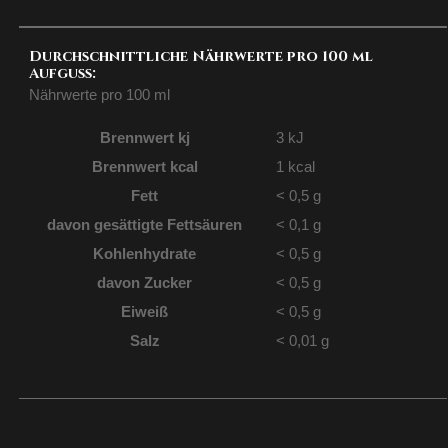
Durchschnittliche Nährwerte pro 100 ml
Aufguss:
Nährwerte pro 100 ml
Brennwert kj
3
kJ
Brennwert kcal
1
kcal
Fett
< 0,5
g
davon
gesättigte Fettsäuren
< 0,1
g
Kohlenhydrate
< 0,5
g
davon
Zucker
< 0,5
g
Eiweiß
< 0,5
g
Salz
< 0,01
g