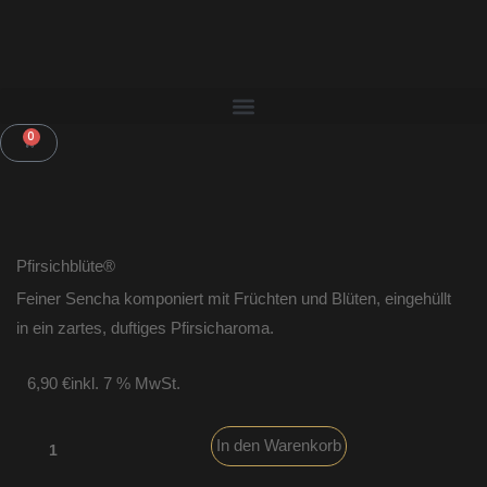
Zum
Inhalt
springen
Menü
0
WARENKORB
Pfirsichblüte®
Feiner Sencha komponiert mit Früchten und Blüten, eingehüllt
in ein zartes, duftiges Pfirsicharoma.
6,90
€
inkl. 7 % MwSt.
Pfirsichblüte®
In den Warenkorb
Menge