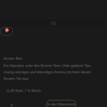
Zum
Inhalt
springen
Menü
0
WARENKORB
Assam Bari
Ein Klassiker unter den Broken-Tees: Viele goldene Tips,
malzig-würziges und lebendiges Aroma zeichnen diesen
Assam-Tee aus.
11,00
€
inkl. 7 % MwSt.
Assam
In den Warenkorb