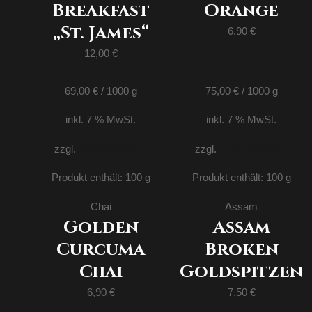
Breakfast
Orange
„St. James“
6,90
€
12,00
€
69,00
€
/
1000
g
75,00
€
/
1000
g
inkl. 7 % MwSt.
inkl. 7 % MwSt.
zzgl.
Versandkosten
zzgl.
Versandkosten
Produkt enthält: 100
g
Produkt enthält: 100
g
Chai
Assam
Golden
Assam
Curcuma
Broken
Chai
Goldspitzen
6,90
€
7,50
€