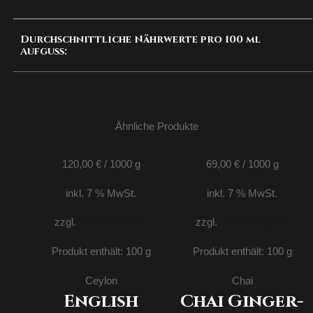
Durchschnittliche Nährwerte pro 100 ml
Aufguss:
Ähnliche Produkte
120,00
€
/
1000
g
69,00
€
/
1000
g
inkl. 7 % MwSt.
inkl. 7 % MwSt.
zzgl.
Versandkosten
zzgl.
Versandkosten
Produkt enthält: 100
g
Produkt enthält: 100
g
Ceylon
Chai
English
Chai Ginger-