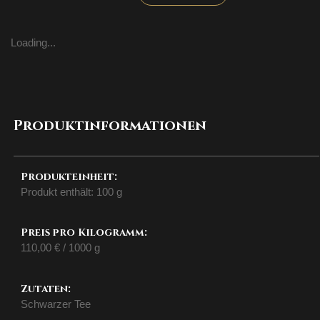
Bari
Menge
Loading...
Produktinformationen
Produkteinheit:
Produkt enthält: 100
g
Preis pro Kilogramm:
110,00
€
/
1000
g
Zutaten:
Schwarzer Tee