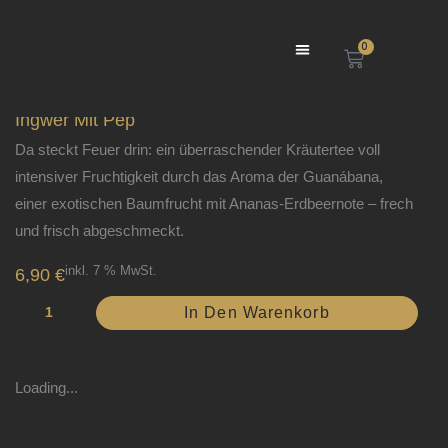
Zum
Inhalt
0
WAREN
Menü
springen
Ingwer Mit Pep
Da steckt Feuer drin: ein überraschender Kräutertee voll
intensiver Fruchtigkeit durch das Aroma der Guanábana,
einer exotischen Baumfrucht mit Ananas-Erdbeernote – frech
und frisch abgeschmeckt.
inkl. 7 % MwSt.
6,90
€
Ingwer
In Den Warenkorb
mit
Pep
Menge
Loading...