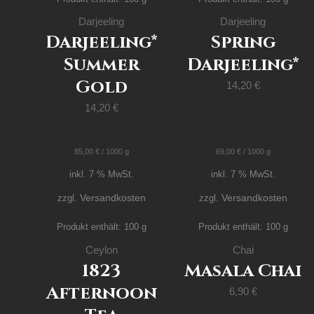
Darjeeling
Darjeeling
Darjeeling*
Spring
Summer
Darjeeling*
Gold
14,20
€
14,20
€
85,00
€
/
1000
g
69,00
€
/
1000
g
inkl. 7 % MwSt.
inkl. 7 % MwSt.
Versandkosten
Versandkosten
zzgl.
zzgl.
Produkt enthält: 100
g
Produkt enthält: 100
g
Ceylon
Chai
1823
Masala Chai
Afternoon
6,90
€