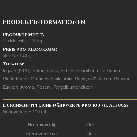
Produktinformationen
Produkteinheit:
Produkt enthält: 100
g
Preis pro Kilogramm:
69,00
€
/
1000
g
Zutaten:
Ingwer (50 %), Zitronengras, Schlehendornbeere, schwarze
Pfefferkörner, Orangenschale, Anis, Papayastückchen (Papaya,
Zucker), Aroma, Rosen-, Ringelblumenblüten
Durchschnittliche Nährwerte pro 100 ml Aufguss:
Nährwerte pro 100 ml
Brennwert kj
6
kJ
Brennwert kcal
2
kcal