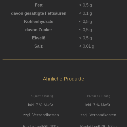
Fett
< 0,5
g
davon
gesättigte Fettsäuren
< 0,1
g
Kohlenhydrate
< 0,5
g
davon
Zucker
< 0,5
g
Eiweiß
< 0,5
g
Salz
< 0,01
g
Ähnliche Produkte
142,00
€
/
1000
g
142,00
€
/
1000
g
inkl. 7 % MwSt.
inkl. 7 % MwSt.
Versandkosten
Versandkosten
zzgl.
zzgl.
Produkt enthält: 100
g
Produkt enthält: 100
g