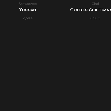
Schwarztee
Chai
Yunnan
Golden Curcuma 
7,50
€
6,90
€