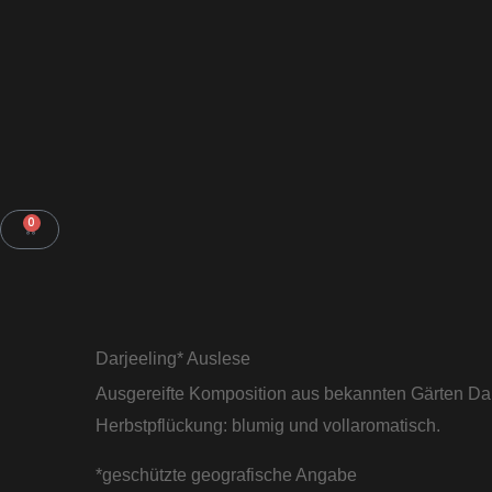
Zum
Inhalt
springen
0
WARENKORB
Darjeeling* Auslese
Ausgereifte Komposition aus bekannten Gärten Dar
Herbstpflückung: blumig und vollaromatisch.
*geschützte geografische Angabe