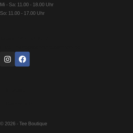
Mi - Sa: 11.00 - 18.00 Uhr
So: 11.00 - 17.00 Uhr
Telefon: 0421 32 38 67
E-Mail: office@teeboutiqueschnoor.de
I
F
n
a
s
c
t
e
a
b
Impressum
g
o
r
o
Datenschutz
a
k
m
© 2026 - Tee Boutique