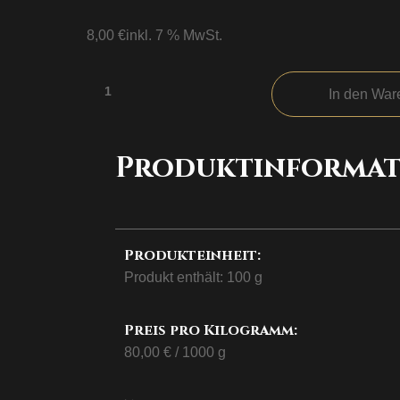
8,00
€
inkl. 7 % MwSt.
Darjeeling*
In den War
Auslese
Menge
Produktinformat
Produkteinheit:
Produkt enthält: 100
g
Preis pro Kilogramm:
80,00
€
/
1000
g