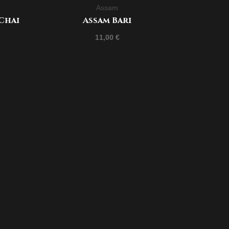
Assam
Chai
Assam Bari
11,00
€