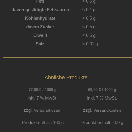
Fett
< 0,5
g
davon
gesättigte Fettsäuren
< 0,1
g
Kohlenhydrate
< 0,5
g
davon
Zucker
< 0,5
g
Eiweiß
< 0,5
g
Salz
< 0,01
g
Ähnliche Produkte
77,00
€
/
1000
g
69,00
€
/
1000
g
inkl. 7 % MwSt.
inkl. 7 % MwSt.
zzgl.
Versandkosten
zzgl.
Versandkosten
Produkt enthält: 100
g
Produkt enthält: 100
g