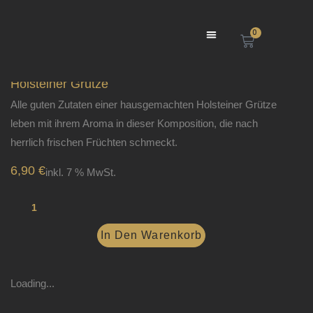
Zum
Inhalt
0
WAREN
Menü
springen
Holsteiner Grütze
Alle guten Zutaten einer hausgemachten Holsteiner Grütze
leben mit ihrem Aroma in dieser Komposition, die nach
herrlich frischen Früchten schmeckt.
6,90
€
inkl. 7 % MwSt.
Holsteiner
Grütze
In Den Warenkorb
Menge
Loading...