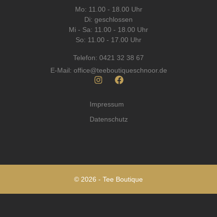
Mo: 11.00 - 18.00 Uhr
Di: geschlossen
Mi - Sa: 11.00 - 18.00 Uhr
So: 11.00 - 17.00 Uhr
Telefon: 0421 32 38 67
E-Mail: office@teeboutiqueschnoor.de
I
F
n
a
s
c
Impressum
t
e
a
b
Datenschutz
g
o
r
o
a
k
m
© 2026 - Tee Boutique