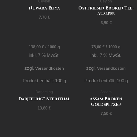
Ceylon
Ceylon
Nuwara Eliya
Ostfriesen Broken Tee-
Auslese
7,70
€
6,90
€
138,00
€
/
1000
g
75,00
€
/
1000
g
inkl. 7 % MwSt.
inkl. 7 % MwSt.
zzgl.
Versandkosten
zzgl.
Versandkosten
Produkt enthält: 100
g
Produkt enthält: 100
g
Darjeeling
Assam
Darjeeling* Steinthal
Assam Broken
Goldspitzen
13,80
€
7,50
€