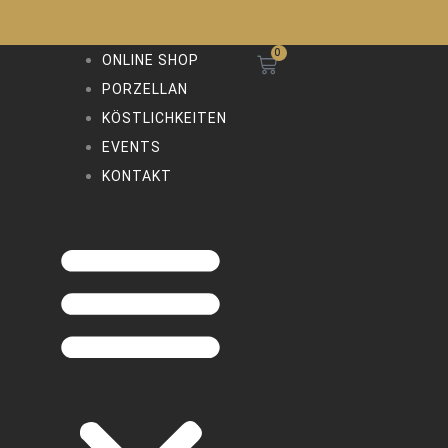
Zum
Inhalt
springen
0
WARENKORB
Menü
ONLINE SHOP
PORZELLAN
KÖSTLICHKEITEN
EVENTS
KONTAKT