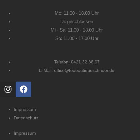
Mo: 11.00 - 18.00 Uhr
Di: geschlossen
Mi - Sa: 11.00 - 18.00 Uhr
So: 11.00 - 17.00 Uhr
Telefon: 0421 32 38 67
E-Mail: office@teeboutiqueschnoor.de
I
F
n
a
s
c
t
e
Impressum
a
b
Datenschutz
g
o
r
o
Impressum
a
k