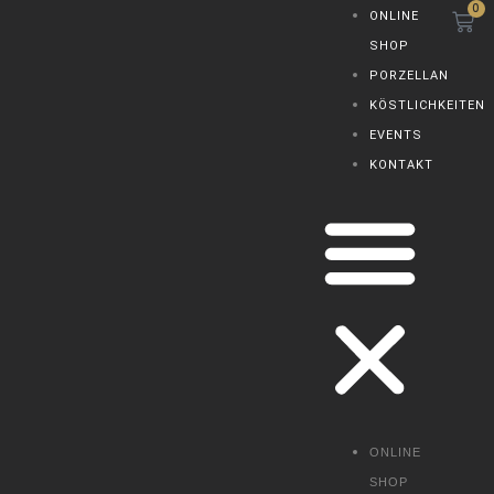
0
W
Zum
Menü
ONLINE
Inhalt
SHOP
springen
PORZELLAN
KÖSTLICHKEITEN
EVENTS
KONTAKT
ONLINE
SHOP