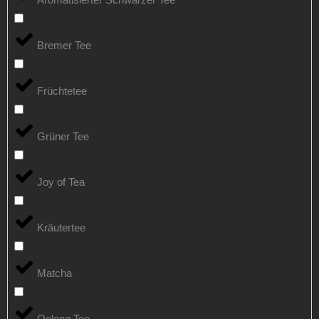
Bremer Tee
Früchtetee
Grüner Tee
Joy of Tea
Kräutertee
Matcha
Oolong Tee