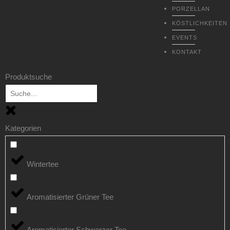
PORZELLAN
KÖSTLICHKEITEN
EVENTS
KONTAKT
Produktsuche
Kategorien
Wintertee
Aromatisierter Grüner Tee
Aromatisierter Schwarzer Tee