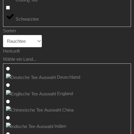
Schwarztee
Sorten
Herkunft
Wähle ein Land...
Deuschland
England
China
Indien