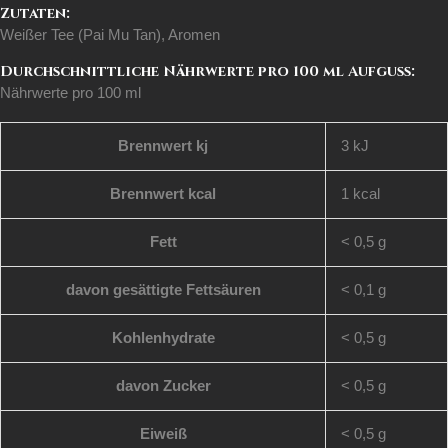
Zutaten:
Weißer Tee (Pai Mu Tan), Aromen
Durchschnittliche Nährwerte pro 100 ml Aufguss:
Nährwerte pro 100 ml
Brennwert kj
3
kJ
Brennwert kcal
1
kcal
Fett
< 0,5
g
davon
gesättigte Fettsäuren
< 0,1
g
Kohlenhydrate
< 0,5
g
davon
Zucker
< 0,5
g
Eiweiß
< 0,5
g