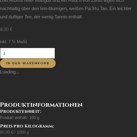
Das Aroma reifer Mangos und ein Hauch von Zitrus legen sich
nachhaltig über den fein-blumigen, weißen Pai Mu Tan. Ein leichter
und duftiger Tee, der wenig Tannin enthält
8,00
€
inkl. 7 % MwSt.
IN DEN WARENKORB
Loading...
Produktinformationen
Produkteinheit:
Produkt enthält: 100
g
Preis pro Kilogramm:
80,00
€
/
1000
g