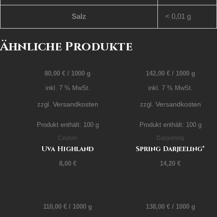
Salz
< 0,01
g
Ähnliche Produkte
80,00
€
/
1000
g
142,00
€
/
1000
g
inkl. 7 % MwSt.
inkl. 7 % MwSt.
Versandkosten
Versandkosten
zzgl.
zzgl.
Produkt enthält: 100
g
Produkt enthält: 100
g
Ceylon
Darjeeling
Uva Highland
Spring Darjeeling*
8,00
€
14,20
€
110,00
€
/
1000
g
138,00
€
/
1000
g