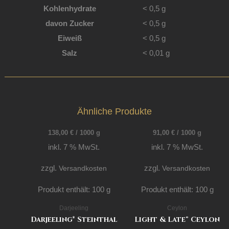
Kohlenhydrate
< 0,5
g
davon
Zucker
< 0,5
g
Eiweiß
< 0,5
g
Salz
< 0,01
g
Ähnliche Produkte
138,00
€
/
1000
g
91,00
€
/
1000
g
inkl. 7 % MwSt.
inkl. 7 % MwSt.
zzgl.
Versandkosten
zzgl.
Versandkosten
Produkt enthält: 100
g
Produkt enthält: 100
g
Darjeeling
Ceylon
Darjeeling* Steinthal
Light & Late® Ceylon