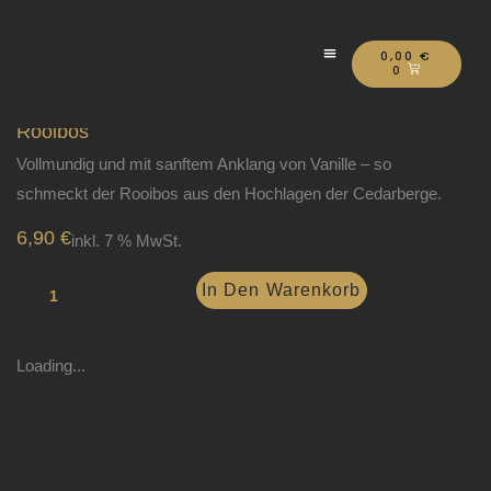
Zum
Inhalt
WARENK
Menü
springen
0,00
€
0
Rooibos
Vollmundig und mit sanftem Anklang von Vanille – so
schmeckt der Rooibos aus den Hochlagen der Cedarberge.
6,90
€
inkl. 7 % MwSt.
Rooibos
In Den Warenkorb
Menge
Loading...