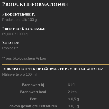
Produktinformationen
Produkteinheit:
Produkt enthält: 100
g
Preis pro Kilogramm:
69,00
€
/
1000
g
Zutaten:
Rooibos**
** aus ökologischem Anbau
Durchschnittliche Nährwerte pro 100 ml Aufguss:
Nährwerte pro 100 ml
Brennwert kj
6
kJ
Brennwert kcal
2
kcal
Fett
< 0,5
g
davon
gesättigte Fettsäuren
< 0,1
g