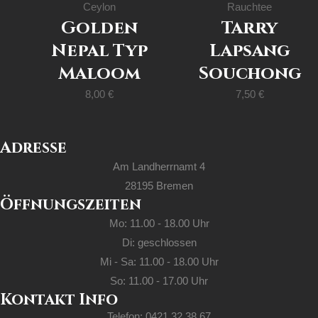
Ceylon
Rauchtee
Golden
Tarry
Nepal Typ
Lapsang
Maloom
Souchong
8,00
€
7,50
€
Adresse
Am Landherrnamt 4
28195 Bremen
Öffnungszeiten
Mo: 11.00 - 18.00 Uhr
Di: geschlossen
Mi - Sa: 11.00 - 18.00 Uhr
So: 11.00 - 17.00 Uhr
Kontakt Info
Telefon: 0421 32 38 67