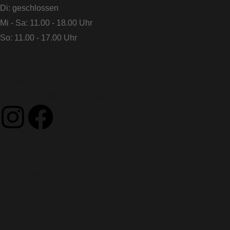
Di: geschlossen
Mi - Sa: 11.00 - 18.00 Uhr
So: 11.00 - 17.00 Uhr
Telefon: 0421 32 38 67
E-Mail: office@teeboutiqueschnoor.de
I
F
n
a
s
c
Impressum
t
e
Datenschutz
a
b