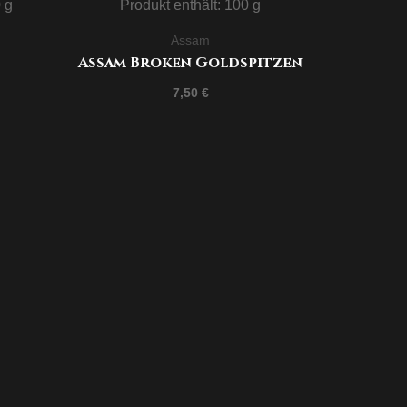
0
g
Produkt enthält: 100
g
Assam
Assam Broken Goldspitzen
7,50
€