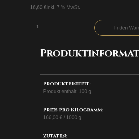
16,60
€
inkl. 7 % MwSt.
Lung
In den War
Ching
Drachenbrunnentee
Produktinformat
Menge
Produkteinheit:
Produkt enthält: 100
g
Preis pro Kilogramm:
166,00
€
/
1000
g
Zutaten: