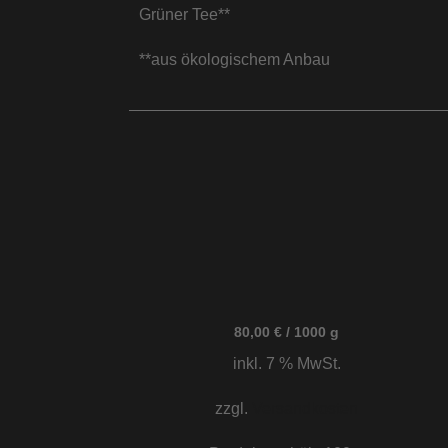
Grüner Tee**
**aus ökologischem Anbau
80,00
€
/
1000
g
inkl. 7 % MwSt.
zzgl.
Versandkosten