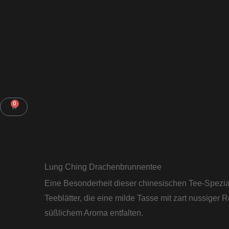
Zum
Inhalt
springen
0
WARENKORB
Lung Ching Drachenbrunnentee
Eine Besonderheit dieser chinesischen Tee-Speziali
Teeblätter, die eine milde Tasse mit zart nussiger R
süßlichem Aroma entfalten.