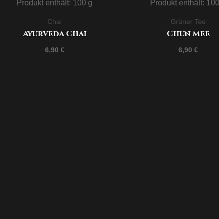
Produkt enthält: 100
g
Produkt enthält: 10
Chai
Grüner Tee
Ayurveda Chai
Chun Mee
6,90
€
6,90
€