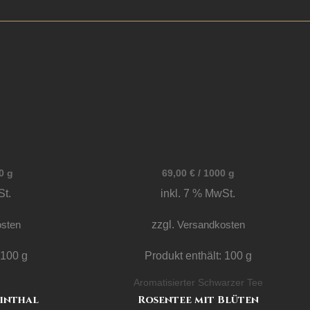
0
g
69,00
€
/
1000
g
St.
inkl. 7 % MwSt.
sten
zzgl.
Versandkosten
: 100
g
Produkt enthält: 100
g
Aromatisierter Schwarzer Tee
einthal
Rosentee mit Blüten