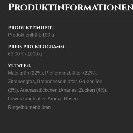
Produktinformatione
Produkteinheit:
Produkt enthält: 100
g
Preis pro Kilogramm:
69,00
€
/
1000
g
Zutaten:
Mate grün (22%), Pfefferminzblätter (22%),
Zitronengras, Brennnesselblätter, Grüner Tee
(8%), Ananasstückchen (Ananas, Zucker) (4%),
Löwenzahnblätter, Aroma, Rosen-,
Ringelblumenblüten