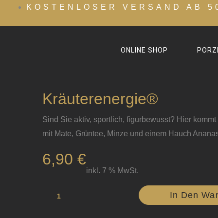
Zum
KOSTENLOSER VERSAND AB 5
Inhalt
springen
ONLINE SHOP
PORZ
Kräuterenergie®
Sind Sie aktiv, sportlich, figurbewusst? Hier kommt I
mit Mate, Grüntee, Minze und einem Hauch Ananas
6,90
€
inkl. 7 % MwSt.
Kräuterenergie®
In Den Wa
Menge