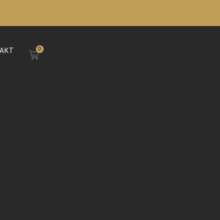
0
WARENKORB
AKT