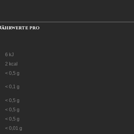
Nährwerte pro
6
kJ
2
kcal
< 0,5
g
< 0,1
g
< 0,5
g
< 0,5
g
< 0,5
g
< 0,01
g