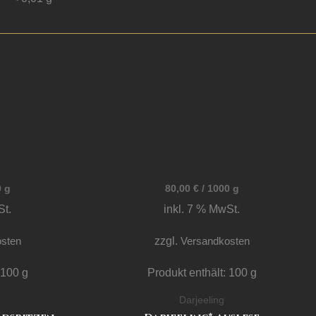
0
g
80,00
€
/
1000
g
St.
inkl. 7 % MwSt.
sten
zzgl.
Versandkosten
: 100
g
Produkt enthält: 100
g
Darjeeling