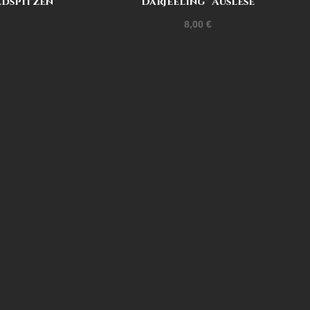
ldspitzen
Darjeeling* Auslese
8,00
€