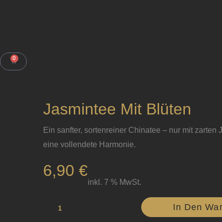
Zum
Inhalt
springen
0
WARENKORB
Jasmintee Mit Blüten
Ein sanfter, sortenreiner Chinatee – nur mit zarten 
eine vollendete Harmonie.
6,90
€
inkl. 7 % MwSt.
Jasmintee
In Den Wa
mit