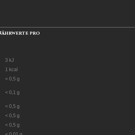
Nährwerte pro
3
kJ
1
kcal
< 0,5
g
< 0,1
g
< 0,5
g
< 0,5
g
< 0,5
g
< 0,01
g