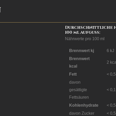
n
Durchschnittliche 
100 ml Aufguss:
Nährwerte pro 100 ml
Brennwert kj
6
kJ
Brennwert
2
kca
kcal
Fett
< 0,5
davon
gesättigte
< 0,1
Fettsäuren
Kohlenhydrate
< 0,5
davon
Zucker
< 0,5