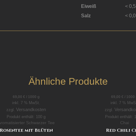
Eiweiß
< 0,5
Salz
< 0,
Ähnliche Produkte
69,00
€
/
1000
g
69,00
€
/
1000
inkl. 7 % MwSt.
inkl. 7 % MwS
Versandkosten
Versandko
zzgl.
zzgl.
Produkt enthält: 100
g
Produkt enthält:
romatisierter Schwarzer Tee
Chai
Rosentee mit Blüten
Red Chili C