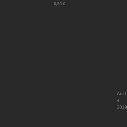
8,50
€
Am L
4
2819