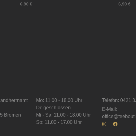
6,90
€
6,90
€
andherrnamt
Mo: 11.00 - 18.00 Uhr
Telefon: 0421 3
Di: geschlossen
E-Mail:
5 Bremen
Mi - Sa: 11.00 - 18.00 Uhr
office@teebout
So: 11.00 - 17.00 Uhr
I
F
n
a