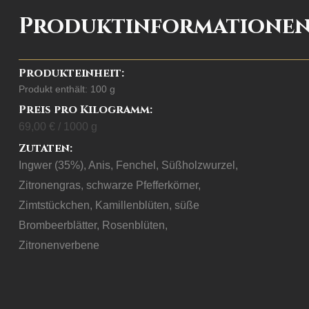
Kräutern
Produktinformatione
Menge
Produkteinheit:
Produkt enthält: 100
g
Preis pro Kilogramm:
69,00
€
/
1000
g
Zutaten:
Ingwer (35%), Anis, Fenchel, Süßholzwurzel,
Zitronengras, schwarze Pfefferkörner,
Zimtstückchen, Kamillenblüten, süße
Brombeerblätter, Rosenblüten,
Zitronenverbene