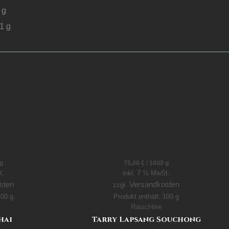
g
01
g
g
75,00
€
/
1000
g
t.
inkl. 7 % MwSt.
sten
Versandkosten
zzgl.
 100
g
Produkt enthält: 100
g
Rauchtee
hai
Tarry Lapsang Souchong