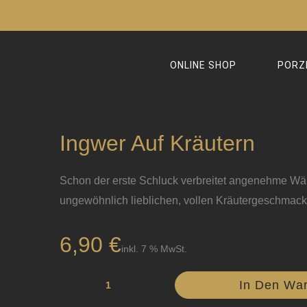
Zum
Inhalt
springen
ONLINE SHOP
PORZ
Ingwer Auf Kräutern
Schon der erste Schluck verbreitet angenehme Wä
ungewöhnlich lieblichen, vollen Kräutergeschmack
6,90
€
inkl. 7 % MwSt.
Ingwer
In Den Wa
auf