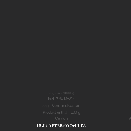
85,00
€
/
1000
g
inkl. 7 % MwSt.
Versandkosten
zzgl.
Produkt enthält: 100
g
Ceylon
A
1823 Afternoon Tea