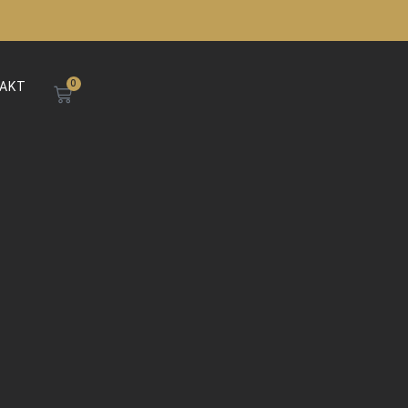
0
WARENKORB
AKT