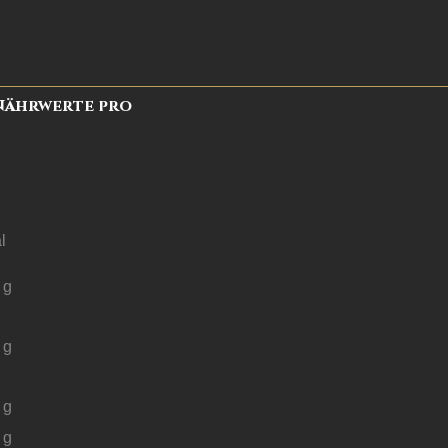
Nährwerte pro
l
g
g
g
g